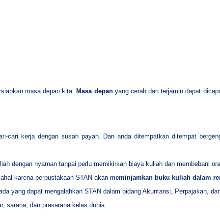
ersiapkan masa depan kita.
Masa depan
yang cerah dan terjamin dapat dicapa
ari-cari kerja dengan susah payah. Dan anda ditempatkan ditempat berg
uliah dengan nyaman tanpai perlu memikirkan biaya kuliah dan membebani ora
 mahal karena perpustakaan STAN akan m
eminjamkan buku kuliah dalam re
k ada yang dapat mengalahkan STAN dalam bidang Akuntansi, Perpajakan, da
r, sarana, dan prasarana kelas dunia.