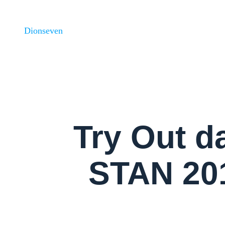
Skip
to
Dionseven
content
Try Out 
STAN 201