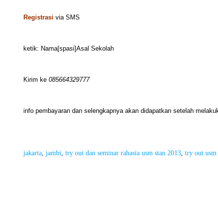
Registrasi
via SMS
ketik: Nama[spasi]Asal Sekolah
Kirim ke
085664329777
info pembayaran dan selengkapnya akan didapatkan setelah melakukan
jakarta
, 
jambi
, 
try out dan seminar rahasia usm stan 2013
, 
try out usm