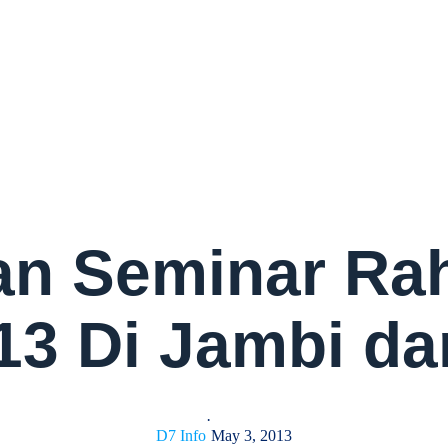
dan Seminar Ra
3 Di Jambi da
·
D7 Info
May 3, 2013